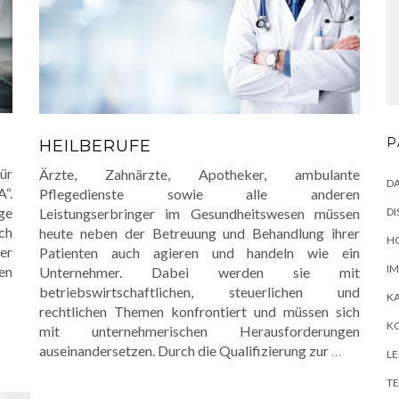
P
HEILBERUFE
ür
Ärzte, Zahnärzte, Apotheker, ambulante
D
“.
Pflegedienste sowie alle anderen
ge
DI
Leistungserbringer im Gesundheitswesen müssen
ch
heute neben der Betreuung und Behandlung ihrer
H
er
Patienten auch agieren und handeln wie ein
I
en
Unternehmer. Dabei werden sie mit
betriebswirtschaftlichen, steuerlichen und
KA
rechtlichen Themen konfrontiert und müssen sich
K
mit unternehmerischen Herausforderungen
auseinandersetzen. Durch die Qualifizierung zur
…
L
T