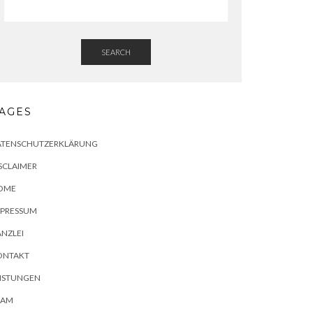
SEARCH
AGES
ATENSCHUTZERKLÄRUNG
SCLAIMER
OME
MPRESSUM
NZLEI
ONTAKT
EISTUNGEN
EAM