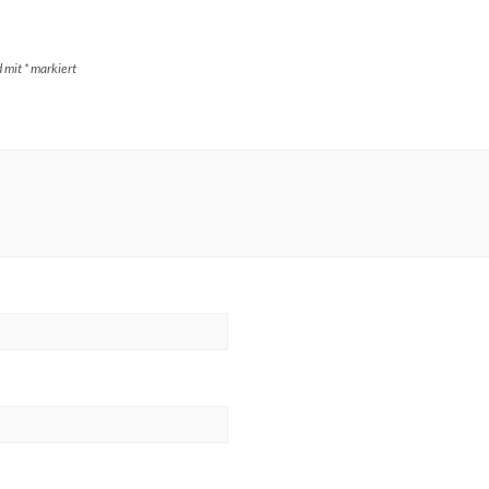
d mit
*
markiert